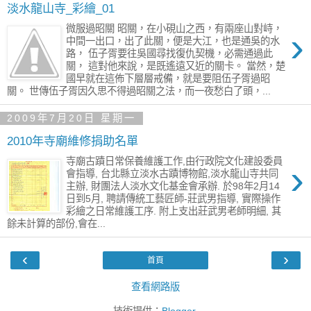
淡水龍山寺_彩繪_01
微服過昭關 昭關，在小硯山之西，有兩座山對峙，
›
中間一出口，出了此關，便是大江，也是通吳的水
路， 伍子胥要往吳國尋找復仇契機，必需通過此
關， 這對他來說，是既遙遠又近的關卡。 當然，楚
國早就在這佈下層層戒備，就是要阻伍子胥過昭
關。 世傳伍子胥因久思不得過昭關之法，而一夜愁白了頭，...
2009年7月20日 星期一
2010年寺廟維修捐助名單
寺廟古蹟日常保養維護工作,由行政院文化建設委員
›
會指導, 台北縣立淡水古蹟博物館,淡水龍山寺共同
主辦, 財團法人淡水文化基金會承辦. 於98年2月14
日到5月, 聘請傳統工藝匠師-莊武男指導, 實際操作
彩繪之日常維護工序. 附上支出莊武男老師明細, 其
餘未計算的部份,會在...
‹
›
首頁
查看網路版
技術提供：
Blogger
.