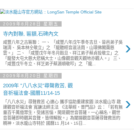
2009年8月28日 星期五
寺內對聯, 匾額,石碑內文
›
咸豐八年之古匾聯： 一、 「咸豐八年戊午季冬吉旦、晉邑弟子吳
瑞清、 吳本林仝敬立」之 「龍聽經音滋法雨，山環佛閣靄慈
雲。」 二、 「咸豐戊午年冬月穀旦、祥江弟子蔡貞投敬立」之
「龍發大屯大慈大悲稱大士，山像觀音觀天觀地亦觀人。」 三、
「咸豐戊午冬立、祥芝弟子蔡源順敬叩」之 「龍...
2009年8月20日 星期四
2009年 "八八水災"尋聲救苦, 觀
音祈福法會-國曆11/14-15
›
「八八水災」尋聲救苦 心連心 攜手協助重建家園 淡水龍山寺 啟
建觀音祈福法會 寬謙法師主法 《法華經‧普門品》云：「若有無
量百千萬億眾生，受諸苦惱，聞是觀世音菩薩，一心稱名，觀世
音菩薩即時觀其音聲，皆得解脫。」為闡揚觀音菩薩尋聲救苦的
精神，淡水龍山寺特於 國曆11 月14、15日...