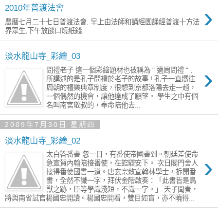
›
2010年普渡法會
農曆七月二十七日普渡法會, 早上由法師和誦經團誦經普渡十方法
界眾生,下午放燄口燒紙錢.
淡水龍山寺_彩繪_03
›
問禮老子 這一個彩繪題材也被稱為 " 適周問禮 " ,
所講述的是孔子問禮於老子的故事 ! 孔子一直嚮往
周朝的禮樂典章制度，很想到京都洛陽去走一趟，
一個偶然的機會，讓他達成了願望。 學生之中有個
名叫南宮敬叔的，奉命陪他去...
2009年7月30日 星期四
淡水龍山寺_彩繪_02
太白答番書 忽一日，有番使帝國書到。朝廷差使命
›
急宣賀內翰陪接番使，在館驛安下。 次日閣門舍人
接得番使國書一道。唐玄宗敕宣翰林學士，拆開番
書，全然不識一字，拜伏金階啟奏：「此書皆是鳥
獸之跡，臣等學識淺短，不識一字。」 天子聞奏，
將與南省試官楊國忠開讀。楊國忠開看，雙目如盲，亦不曉得...