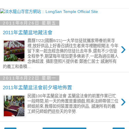
2011年8月26日 星期五
2011年盂蘭盆地藏法會
農曆7/22(國曆8/21)一大早信徒就攜家帶眷前來寺
›
裡,放好供品上好香召請往生者來寺裡聽經聞法.今年
留下來一起念經念佛的信徒比去年多,還有不少信徒
全程參予,期望每年增加更多佛弟子,一起為過往親人
念佛超渡. 攝影暨照片提供者:鄭進仁居士 感謝所有
的義工和香積...
2011年8月22日 星期一
2011年盂蘭盆法會前夕場地佈置
›
民國100年盂蘭盆法會 盂蘭盆法會的前置作業已忙
一段時間,前一天的佈置是重頭戲,照承法師帶領三位
師姐前來,教導如何裝置普渡的供品, 感謝所有的義
工師兄師姐們這些天的辛勞.