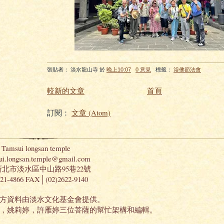
張貼者：
淡水龍山寺
於
晚上10:07
0 意見
標籤：
浴佛節法會
較新的文章
首頁
訂閱：
文章 (Atom)
sui longsan temple
ui.longsan.temple@gmail.com
1新北市淡水區中山路95巷22號
21-4866 FAX│(02)2622-9140
方資料由淡水文化基金會提供。
，姚莉婷，許雁婷三位菩薩的幫忙架構和編輯
。