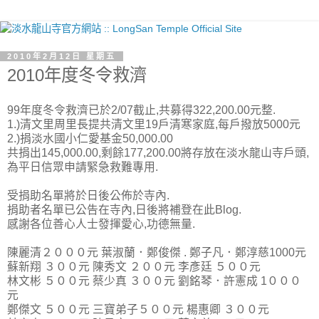
2010年2月12日 星期五
2010年度冬令救濟
99年度冬令救濟已於2/07截止,共募得322,200.00元整.
1.)清文里周里長提共清文里19戶清寒家庭,每戶撥放5000元
2.)捐淡水國小仁愛基金50,000.00
共捐出145,000.00,剩餘177,200.00將存放在淡水龍山寺戶頭,
為平日信眾申請緊急救難專用.
受捐助名單將於日後公佈於寺內.
捐助者名單已公告在寺內,日後將補登在此Blog.
感謝各位善心人士發揮愛心,功德無量.
陳麗清２０００元 葉淑蘭．鄭俊傑 . 鄭子凡．鄭淳慈1000元
蘇新翔 ３００元 陳秀文 ２００元 李彥廷 ５００元
林文彬 ５００元 蔡少真 ３００元 劉銘琴．許憲成 1０００
元
鄭傑文 ５００元 三寶弟子５００元 楊惠卿 ３００元