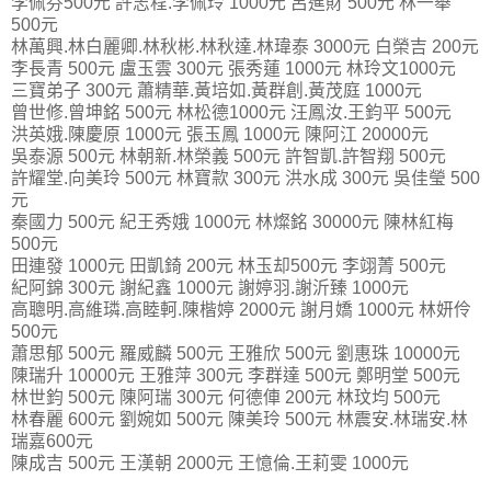
李佩芬500元 許志程.李佩玲 1000元 呂進財 500元 林一舉
500元
林萬興.林白麗卿.林秋彬.林秋達.林瑋泰 3000元 白榮吉 200元
李長青 500元 盧玉雲 300元 張秀蓮 1000元 林玲文1000元
三寶弟子 300元 蕭精華.黃培如.黃群創.黃茂庭 1000元
曾世修.曾坤銘 500元 林松德1000元 汪鳳汝.王鈞平 500元
洪英娥.陳慶原 1000元 張玉鳳 1000元 陳阿江 20000元
吳泰源 500元 林朝新.林榮義 500元 許智凱.許智翔 500元
許耀堂.向美玲 500元 林寶款 300元 洪水成 300元 吳佳瑩 500
元
秦國力 500元 紀王秀娥 1000元 林燦銘 30000元 陳林紅梅
500元
田連發 1000元 田凱錡 200元 林玉却500元 李翊菁 500元
紀阿錦 300元 謝紀鑫 1000元 謝婷羽.謝沂臻 1000元
高聰明.高維璘.高睦軻.陳楷婷 2000元 謝月嬌 1000元 林妍伶
500元
蕭思郁 500元 羅威麟 500元 王雅欣 500元 劉惠珠 10000元
陳瑞升 10000元 王雅萍 300元 李群達 500元 鄭明堂 500元
林世鈞 500元 陳阿瑞 300元 何德俥 200元 林玟均 500元
林春麗 600元 劉婉如 500元 陳美玲 500元 林震安.林瑞安.林
瑞嘉600元
陳成吉 500元 王漢朝 2000元 王憶倫.王莉雯 1000元