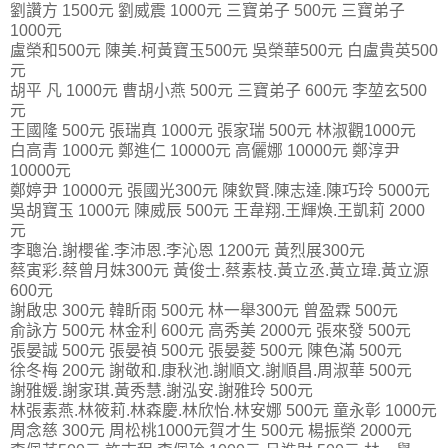
劉讚方 1500元 劉威震 1000元 三寶弟子 500元 三寶弟子
1000元
盧榮和500元 陳美.柯黃寶玉500元 吳榮華500元 白盧貴英500
元
胡平 凡 1000元 曹胡小燕 500元 三寶弟子 600元 李堃玄500
元
王國隆 500元 張瑞真 1000元 張家瑞 500元 林淑觀1000元
白高青 1000元 鄭進仁 10000元 高儷娜 10000元 鄭淳尹
10000元
鄭婷尹 10000元 張國光300元 陳欽賢.陳志達.陳巧玲 5000元
吳胡寶玉 1000元 陳威辰 500元 王韋翔.王輝煥.王凱莉 2000
元
李聰治.謝櫻雀.李沛恩.李沁恩 1200元 黃烈展300元
蔡寅彩.蔡曾月妹300元 黃俊士.蔡素枝.黃立丞.黃立瑋.黃立源
600元
謝啟忠 300元 韓盺雨 500元 林一舉300元 曾盈霖 500元
俞詠方 500元 林金利 600元 高秀美 2000元 張來發 500元
張晏誠 500元 張晏禎 500元 張晏菱 500元 陳色滿 500元
徐冬梅 200元 謝敬和.康秋池.謝順文.謝順昌.周淑華 500元
謝雅媛.謝家琪.黃秀慧.謝泓安.謝雅玲 500元
林張素燕.林筱莉.林森慶.林欣怡.林安娜 500元 童永彰 1000元
周念慈 300元 周松桃1000元賀才生 500元 楊振榮 2000元