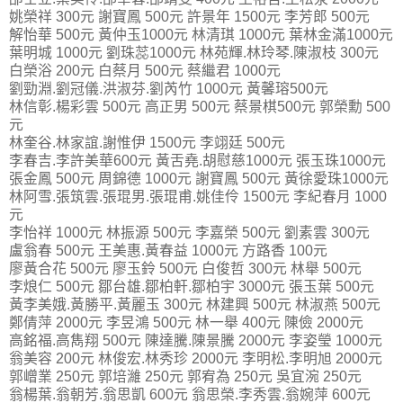
姚榮祥 300元 謝寶鳳 500元 許景年 1500元 李芳郎 500元
解怡華 500元 黃仲玉1000元 林清琪 1000元 葉林金滿1000元
葉明城 1000元 劉珠蕊1000元 林苑輝.林玲琴.陳淑枝 300元
白榮浴 200元 白蔡月 500元 蔡繼君 1000元
劉勁淵.劉冠儀.洪淑芬.劉芮竹 1000元 黃馨瑢500元
林信彰.楊彩雲 500元 高正男 500元 蔡景棋500元 郭榮勳 500
元
林奎谷.林家誼.謝惟伊 1500元 李翊廷 500元
李春吉.李許美華600元 黃舌堯.胡慰慈1000元 張玉珠1000元
張金鳳 500元 周錦德 1000元 謝寶鳳 500元 黃徐愛珠1000元
林阿雪.張筑雲.張琨男.張琨甫.姚佳伶 1500元 李紀春月 1000
元
李怡祥 1000元 林振源 500元 李嘉榮 500元 劉素雲 300元
盧翁春 500元 王美惠.黃春益 1000元 方路香 100元
廖黃合花 500元 廖玉鈴 500元 白俊哲 300元 林舉 500元
李烺仁 500元 鄒台雄.鄒柏軒.鄒柏宇 3000元 張玉葉 500元
黃李美娥.黃勝平.黃麗玉 300元 林建興 500元 林淑燕 500元
鄭倩萍 2000元 李昱鴻 500元 林一舉 400元 陳儉 2000元
高銘福.高雋翔 500元 陳達騰.陳景騰 2000元 李姿瑩 1000元
翁美容 200元 林俊宏.林秀珍 2000元 李明松.李明旭 2000元
郭嶒業 250元 郭培濰 250元 郭宥為 250元 吳宜涴 250元
翁楊葉.翁朝芳.翁思凱 600元 翁思榮.李秀雲.翁婉萍 600元