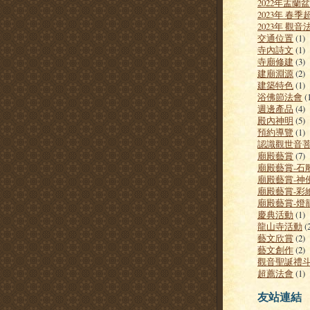
2022年盂蘭
2023年 春
2023年 觀音
交通位置
(1)
寺內詩文
(1)
寺廟修建
(3)
建廟淵源
(2)
建築特色
(1)
浴佛節法會
(
週邊產品
(4)
殿內神明
(5)
預約導覽
(1)
認識觀世音
廟殿藝賞
(7)
廟殿藝賞-石
廟殿藝賞-神
廟殿藝賞-彩
廟殿藝賞-燈
慶典活動
(1)
龍山寺活動
(
藝文欣賞
(2)
藝文創作
(2)
觀音聖誕禮斗
超薦法會
(1)
友站連結