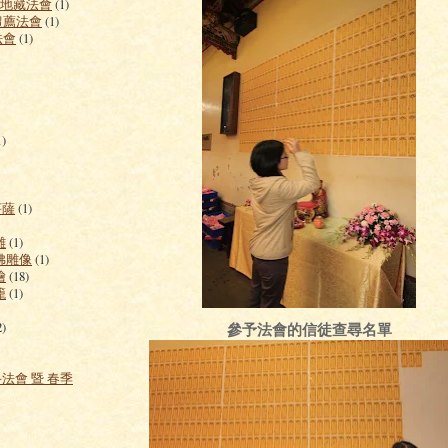
盆地藏法會
(1)
季超薦法會
(1)
法會
(1)
1)
菩薩
(1)
雕
(1)
佛雕像
(1)
繪
(18)
籠
(1)
2)
參予法會的信徒查尋名單
法會 暨 春季