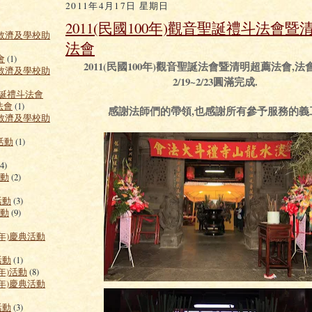
2011年4月17日 星期日
2011(民國100年)觀音聖誕禮斗法會暨
令救濟及學校助
法會
會
(1)
2011(民國100年)觀音聖誕法會暨清明超薦法會,
令救濟及學校助
2/19~2/23圓滿完成.
聖誕禮斗法會
法會
(1)
感謝法師們的帶領,也感謝所有參予服務的義
令救濟及學校助
助活動
(1)
4)
活動
(2)
活動
(3)
活動
(9)
00年)慶典活動
活動
(1)
1年)活動
(8)
01年)慶典活動
活動
(3)