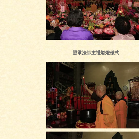
照承法師主禮燃燈儀式