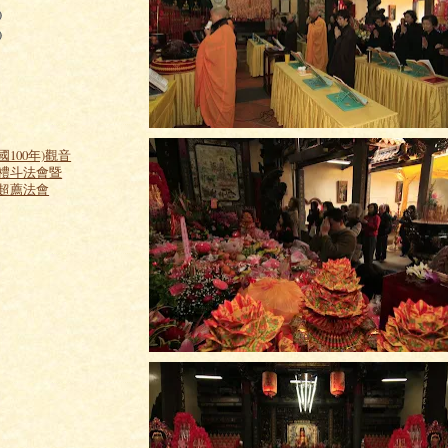
)
)
民國100年)觀音
禮斗法會暨
超薦法會