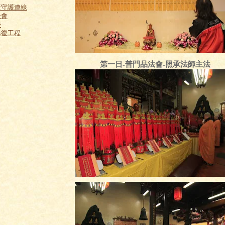
產守護連線
金會
學
修復工程
第一日-普門品法會-照承法師主法