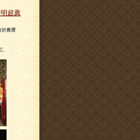
清明超薦
法會於農曆
工.